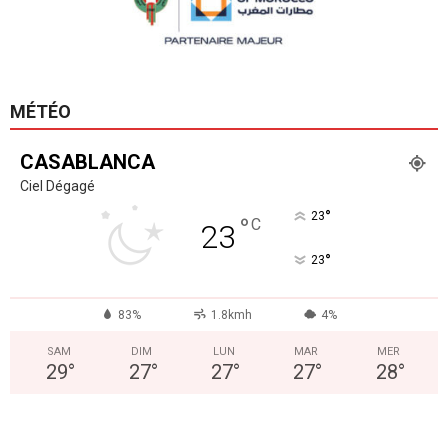
MÉTÉO
CASABLANCA
Ciel Dégagé
°
23
°
C
23
°
23
83%
1.8kmh
4%
SAM
DIM
LUN
MAR
MER
29
°
27
°
27
°
27
°
28
°