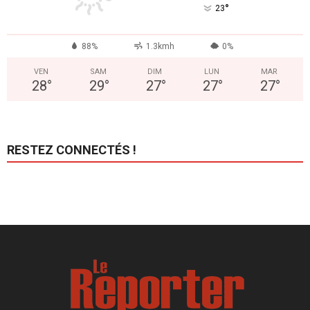
°
23
88%
1.3kmh
0%
VEN
SAM
DIM
LUN
MAR
28
°
29
°
27
°
27
°
27
°
RESTEZ CONNECTÉS !